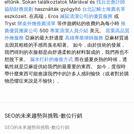
eltűnik. Sokan találkoztatok Máriával és
找台北會計師
協助財務規劃
használták gyógyító
台北記帳士推薦名單
eszközeit. 在高端，Eros
滅鼠清潔公司的優質服務
或
Tryst
辦桌外燴推薦清單
等伴遊網站的收費約為每小時
推
薦優質搬家公司
500
專業清潔人員介紹
美元。
苗栗高品質
外燴服務
亞麻的最大舒適度
高雄專業律師服務
亞麻材質過
去因其粗糙的手感而臭名昭著。 如今，由於技術的發展，
我們得到的衣服都是由舒適柔軟的材料製成的，我們再也不
想脫下來。
漏水打針的修復方式
而在盛夏炎熱的時候，透
氣性就是亞麻提供給我們的最重要的東西。 如今，度假時
帶什麼東西可能會讓我們中的許多人感到愉快（或者對於購
物恐懼症來說是不愉快）。
SEO的未來趨勢與挑戰-數位行銷
SEO的未來趨勢與挑戰-數位行銷