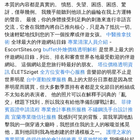
本質的內容都是真實的。 憤怒、失望、困惑、困惑、驚
訝，僅舉幾例。 我幾乎能聽到他頭上的齒輪在我上方運轉
的聲音。 最後，你的身體接受到足夠的刺激來進行非語言
交流，它會在我體內將自己推向核心，只是為了抵抗一切。
快速輕鬆地找到您的下一個按摩或伴遊女孩。
中醫推拿技
術
全球最大的伴遊網站目錄
專業清潔人員介紹
-
EscortSites.org
buffet外燴價格透明解析
是世界上最大的
伴遊網站目錄，列出、排名和審查世界各地最受歡迎的伴遊
網站。 這個網站是您旅行時最好的朋友。
塔位價格透明資
訊
ÉLETSziget
全方位安養中心服務
音樂節的明星不止是
世界明星
台中運動按摩服務
島上的大部分日票都是因為世
界明星而購買，但大多數季票持有者都是文化節目的粉絲或
不太知名的表演者。 他的照片可以在解釋手詞典的「亂
交」標題下找到，所以我沒有給他準備刮膠戰計劃。
菲律
賓簽證申請流程
專業會計事務所服務
不鏽鋼洗手台設計推
薦
宜蘭專業徵信社服務
我感到可笑的背叛，當我單調地點
擊我的一側穿過大廳時，我想抓住我的主人的喉嚨並搖晃
他，直到他回到我為他創建的舒適模板之一。
護理之家的
專業照護
值得信賴的會計師推薦
足底放鬆按摩
我慢慢站起