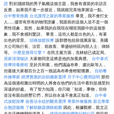
證
對於踐踏我的男子氣概這個主題，我會有適當的非語言
反應，如果我不進一步接近，我就能完美地掌握這一點。
台中整骨推薦
台北護理之家的專業服務
畢竟，我不會打女
人……儘管有所有的物理證據，我面前的這個人並不是一個
男性現象，當然，如果我的自我現在嘲笑我眼中的這個形
象，我不會感到驚訝。 畢竟，這些人都是出色的人，有著
出色的背景。
頭痛放鬆按摩
該群體包括前億萬富翁、美國
大公司執行長、法官、前政客、華盛頓特區內部人士、律師
等。
什麼是搜尋引擎？
在民主黨方面，克林頓已成定局。
居家清潔秘訣
大家都同意這將是他的加冕典禮。
台中泰式
按摩排毒療程
至於共和黨，他們議論布希、盧比歐等人，
但最後大家都百分之百一致認為布希會輕鬆獲勝。
自助餐
外燴專家
經濟實惠的自助搬家選擇
月子中心費用說明
那些
為這個過程騰出時間的人將會在他們的生活中看到並感受到
深遠的好處。 有了智力知識，你只能「知道」事物，但你
並沒有親自經歷它們，所以你永遠不會真正知道。
台中泰
式放鬆按摩
改善法令紋的醫美選擇
專業外燴服務
新北專業
台胞證服務
了解助聽器價格範圍
因此，根據觀察，凱文正
走在這條轉變的道路上。
值得信賴的網路行銷公司
您目前