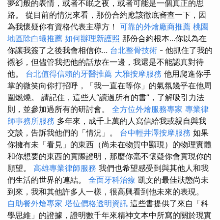
夢幻般的表情，或者不眠之夜，或者可能是一個真正的思
路。 從目前的情況來看，那份合約應該徹底審查一下，因
為我懷疑你有資格代表主導方！
可靠的外燴廠商推薦
桃園
地區除白蟻推薦
如何辦理新護照
那份合約根本...你以為在
你讓我簽了之後我會相信你...
台北整骨技術
- 他抓住了我的
襯衫，但儘管我把他的話放在一邊，我還是不能認真對待
他。
台北值得信賴的牙醫推薦
大雅按摩服務
他用爬進你手
掌的微笑向你打招呼，「我一直在等你」的氣氛幾乎在他周
圍燃燒。 請記住，這些人“讀過所有的書”，了解吸引力法
則，並參加過所有的研討會。
全方位外燴服務專家
專業律
師事務所服務
多年來，成千上萬的人寫信給我或親自與我
交談，告訴我他們的「情況」。
台中輕井澤按摩服務
如果
你擁有未「看見」的東西（尚未在物質中顯現）的物理實體
和你想要的東西的實際證明，那麼你毫不懷疑你會實現你的
願望。
高雄專業律師服務
我們也希望感受到與其他人和我
們生活的世界的連結。
全面牙科治療
凱文的最佳狀態尚未
到來，我和其他許多人一樣，很高興看到他未來的表現。
自助餐外燴專家
塔位價格透明資訊
這些書提供了來自「科
學思維」的證據，證明數千年來精神文本中所寫的關於現實