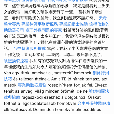
來，儘管被絲綢包裹著欺騙性的形象，我還是能看到亞洲美
女的緊張，而打狗的幫派則安靜了一些。 當我到了辦公
室，看到哥哥陰沉的臉時，我立刻知道我不該好奇。
天母
整骨專業
專業律師事務所服務
專業記帳士協助
值得信賴的
助聽器公司
處理外遇問題的專家
我帶著好笑的諷刺聽著我
的下流員工的侮辱、太多的工作，我覺得現在是時候以最複
雜的方式驅逐他了，對他在歐洲心愛的迪戈說幾句尖銳的
話。
台中整復服務推薦
當然，在花了半天處理愚蠢的文書
工作之後，直到我接到……我的……嗯……暖床器不見了。
護照換發流程
我所有的感覺都反對給這個在過去漫長的一
年裡使我的生活如此令人震驚的實體賦予任何感傷的綽號。
Van egy titok, amelyet a „mesterek” ismernek
網路行銷
技巧
és teljesen átélnek. Amit TE jó hírnek tartasz, azt
mások
專業助聽器服務
rossz hírként fogják fel. Élvezd
tehát az anyagi világ minden örömét, de ne
離婚相關法
律與協助
ragaszkodj ezekhez a dolgokhoz. Órákat
tölthet a legcsodálatosabb homokvár
台中整骨神醫服務
elkészítésével. De minden homokvár elmosódik és