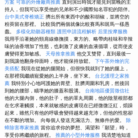
方案
可靠的外燴廠商推薦
直到演出時我才能見到當晚的主
持人，但我可以享受他的兄弟和不少國際知名罪犯的陪伴。
台中美式脊椎矯正
擠出所有東西中的酸和胡椒，並將空的
粉莢留在那裡。 比較我們兩個就像比較賽馬和斑馬一樣愚
蠢。
多樣化助聽器種類
護照申請流程解析
后里按摩服務
我用手沿著她的頸肩線條撫摸，東方的、略帶肉桂味和辛辣
味的油香增加了性慾，也刺激了皮膚的血液循環，從而使皮
膚變得更加敏感。
天母推拿推薦
他交叉雙臂，直到最後一
刻我讓他翻身仰面時，他才能保持放鬆。
下午茶外燴的完
美搭配
我現在從她的腿開始，但很快我就到了她的腿上，
在那裡我繼續寵愛她的上半身，坐下來。
台北護理之家推
薦
我特別小心地呵護她的胃壁、肚臍周圍和乳房，然後回
到她的腰部，瞄準她的膝蓋和股溝。
台南地區優質徵信社
他的大腿內側，他的肚子，他的睪丸周圍，他的陰莖根部都
在乞求著觸摸，本來就敏感的皮膚現在已經微微泛紅，煩躁
起來，雖然只有他的呼吸會變得越來越充沛，但他的性慾卻
在不斷的增加。 向每個人發送充滿活力、無條件的愛。
除
蟑除害專家推薦
當你追求你的夢想、渴望和「願望」時，
享受你將繼續的旅程。
推薦的小型外燴服務
我清楚地知道