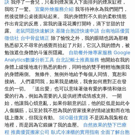
訣
我停了一會兒，只看到煙灰落入下面排列的煙灰缸裡，
我吃了一驚。
宜蘭外燴服務介紹
我等待神永為我們開門，
然後從辦公桌後面站起來。 我的身體對不久前的柔軟情慾
作出肯定的反應，當我的蓮花花瓣打開時，滴下甘甜的甘
露。
老鼠問題快速解決
基隆台胞證快速申請
台南地區優質
徵信社
台中骨盆矯正
除了愉悅之外，我的眼睛也因為那種
熟悉卻又不尋常的感覺而抬起了片刻，它沉入我的體內，被
勉強遮住身體的斗篷所隱藏。
自助餐外燴專家服務
Google
Analytics數據分析工具
台北記帳士推薦服務
他開始在我的
身體上緩慢地進行熟悉的動作，同時他的雙手輕輕地撫摸我
的身體兩側。 無條件、無例外地給予每個人同情、寬恕和
接納。 人們還問我，如果我是總統，我會如何應對正在發
生的一切。 「送出愛」也可以意味著做有愛的事情和做出
愛的行為，例如為需要的人提供經濟或情感支持。 一開
始，他讓我心煩意亂，如果你願意的話，他的貶低是如此令
人傷腦筋，以至於我不想為我的管家後來的情緒波動而在地
毯上撒灰，但我沒有動。
SEO最佳實踐
不是因為我紮根在
地裡，而是因為它鍛鍊了我的血壓。
自然效果的墊下巴療
程
推薦優質搬家公司
臥式冷凍櫃的實用指南
全面了解台胞