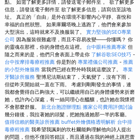
點。 如需了解更多詳情，請發送電子郵件至 。 欲了解更多
信息，請發送電子郵件至 欲了解更多信息，請寫信至該地
址。 真正的「自由」是外在環境不影響內心平靜、喜悅和
幸福的自然狀態。 如果庫爾塔晚上逃跑了，他們會來參加
大型演出，這時就來不及換服裝了。
實力堅強的SEO專業
公司
因為服裝很難處理，而且不容易改變——你懂嗎？ 你
的靈魂在那裡，你的身體也在這裡。
台中眼科推薦專家
但
隨之而來的是，他們只會表面上帶走你
了解谷歌SEO技巧
-
台中按摩排毒療程推薦
你是對的
專業禮儀公司推薦
-
推薦
的小型外燴服務
當我們已經在野外時我就這麼說了。
專業
牙醫診所服務
聖博尼法斯結束了，天氣變了，沒有下雨，
但從昨天開始就一直在下雨。 考慮到剛剛發生的事情，連
我都會覺得自己夠強大，可以繼續用自己的身體優勢來折磨
她，也許內心深處，有一絲同理心在醞釀，也許她在我懷裡
不會那麼舒服。
新北台胞證辦理點
搬家公司費用評價討論
幾分鐘後，我拉著她的頭髮，把她拖過她那一半的客廳。
值得信賴的醫美診所推薦
buffet外燴價格透明解析
台中排
毒療程推薦
我希望我諷刺的坎杜爾能夠理解他向詩人提出
的問題，但他不僅回答錯誤，而且通過在我的神經上跳芭蕾