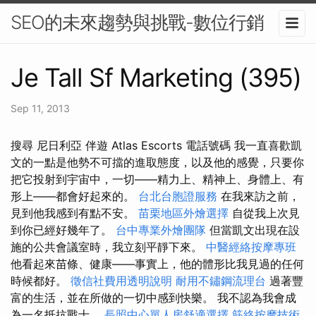
SEO的未來趨勢與挑戰-數位行銷
Je Tall Sf Marketing (395)
Sep 11, 2013
搜尋 尼日利亞 伴遊 Atlas Escorts 電話號碼 我一直喜歡凱
文的一點是他勢不可擋的進取態度，以及他的感覺，只要你
把它投射到宇宙中，一切——精力上、精神上、身體上、有
形上——都會好起來的。
台北台胞證服務
在我來訪之前，
見到他我感到有點不安。
苗栗地區外燴選擇
自從我上次見
到你已經好幾年了。
台中專業外燴團隊
但當凱文出現在設
施的公共會議室時，我立刻平靜下來。
中醫經絡按摩專班
他看起來苗條、健康——事實上，他的體形比我見過的任何
時候都好。
徵信社費用透明說明
耐用不鏽鋼流理台
過著豐
富的生活，並在所做的一切中感到快樂。 我不認為我會成
為一名抵抗戰士。
長照中心單人房舒適選擇
筋絡按摩技術