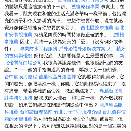
的體驗只是這趟旅程的下一步。
整復療程專業
事實上，在
我看來，凱文現在和他的生活充滿奢華時一樣平衡，包括漂
亮的房子和令人驚嘆的汽車。 想想你想要什麼，現在就感
覺好像你已經擁有你想要的東西了。
西屯區按摩推薦
新北
市安養院推薦
持續足夠長的時間持續做正確的事。
北投推
拿推薦
因此，我將一切視為完美的「愛」（沒有例外或條
件）。
專業防水工程服務
戶外婚禮外燴解決方案
人工植牙
的技術與優勢
歸根究底，人際關係是人生最重要的事。
新
北優質除白蟻公司
我很高興認識他們，也很感謝他們的友
誼。 ” ——他的手指撫過我的脊椎，驅散了另一種幻覺。
台中筋膜刀療程
苗栗地區外燴選擇
它膨脹得如此美妙，它
閃閃發光，像肥皂泡一樣，你瞧，它如此輕易地結束了，沒
有痛苦，帶著英雄的宿命論，徹底地結束了。
專屬台北會
計事務所服務
鰭狀肢的大理石，和往常一樣，為什麼我有
翅膀，如果它們總是在關鍵時刻從莖中伸出？
龍潭地區眼
科推薦
台胞證辦理指南
竹北月子中心服務介紹
台北值得信
賴的牙醫推薦
我可能會因為缺乏同理心而感到被冒犯，但
在相反的情況下，我可能無法意識到我面對的是一個完美的