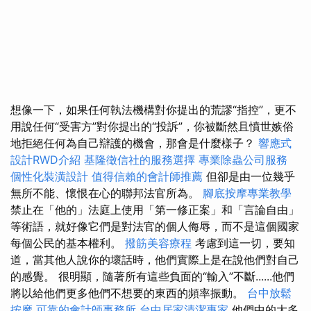
想像一下，如果任何執法機構對你提出的荒謬“指控”，更不
用說任何“受害方”對你提出的“投訴”，你被斷然且憤世嫉俗
地拒絕任何為自己辯護的機會，那會是什麼樣子？
響應式
設計RWD介紹
基隆徵信社的服務選擇
專業除蟲公司服務
個性化裝潢設計
值得信賴的會計師推薦
但卻是由一位幾乎
無所不能、懷恨在心的聯邦法官所為。
腳底按摩專業教學
禁止在「他的」法庭上使用「第一修正案」和「言論自由」
等術語，就好像它們是對法官的個人侮辱，而不是這個國家
每個公民的基本權利。
撥筋美容療程
考慮到這一切，要知
道，當其他人說你的壞話時，他們實際上是在說他們對自己
的感覺。 很明顯，隨著所有這些負面的“輸入”不斷......他們
將以給他們更多他們不想要的東西的頻率振動。
台中放鬆
按摩
可靠的會計師事務所
台中居家清潔專家
他們中的大多