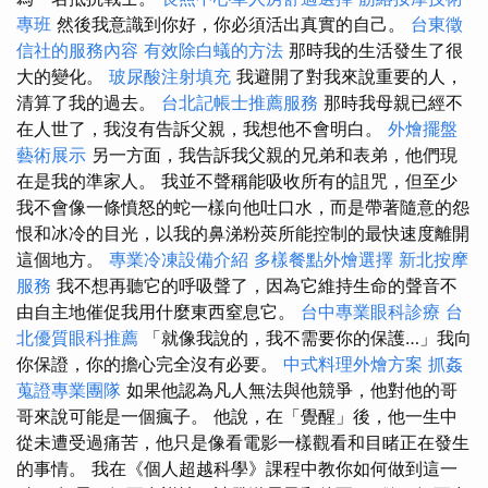
專班
然後我意識到你好，你必須活出真實的自己。
台東徵
信社的服務內容
有效除白蟻的方法
那時我的生活發生了很
大的變化。
玻尿酸注射填充
我避開了對我來說重要的人，
清算了我的過去。
台北記帳士推薦服務
那時我母親已經不
在人世了，我沒有告訴父親，我想他不會明白。
外燴擺盤
藝術展示
另一方面，我告訴我父親的兄弟和表弟，他們現
在是我的準家人。 我並不聲稱能吸收所有的詛咒，但至少
我不會像一條憤怒的蛇一樣向他吐口水，而是帶著隨意的怨
恨和冰冷的目光，以我的鼻涕粉莢所能控制的最快速度離開
這個地方。
專業冷凍設備介紹
多樣餐點外燴選擇
新北按摩
服務
我不想再聽它的呼吸聲了，因為它維持生命的聲音不
由自主地催促我用什麼東西窒息它。
台中專業眼科診療
台
北優質眼科推薦
「就像我說的，我不需要你的保護…」我向
你保證，你的擔心完全沒有必要。
中式料理外燴方案
抓姦
蒐證專業團隊
如果他認為凡人無法與他競爭，他對他的哥
哥來說可能是一個瘋子。 他說，在「覺醒」後，他一生中
從未遭受過痛苦，他只是像看電影一樣觀看和目睹正在發生
的事情。 我在《個人超越科學》課程中教你如何做到這一