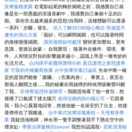
按摩服務推薦
在電影結尾的轉折揭曉之前，我感覺自己就
像是在一部愚蠢的浪漫喜劇中，我感覺自己像個十足的白
痴。 當你失去越來越多的思想/自我時，這種體驗可以透過
一系列「步驟」發生。
深入了解SEO的核心概念
快速提升
膚色的美白方案
「面紗」可以瞬間揭開，也可以隨著時間
的推移慢慢揭開。
護照過期如何處理
變得更加覺知，更有
意識，更接近啟蒙； 自我實現； 隨著外在條件、環境、事
件、人和情況對你的影響越來越小，認識上帝是一種奇妙的
生活方式。
白內障手術費用透明分析
新店護理之家照護專
家
可靠的外燴廠商推薦
台中按摩排毒討論區
生命中唯一確
定的是我們都會「腐爛」（丟棄肉身）。 事實上，甚至在
那個人離開之後……我的秘書在我抽煙的時候用咳嗽聲叫醒
了我。
菲律賓簽證快速辦理
- 我困惑地看了他一會兒，然
後嘆了口氣揉了揉太陽穴
值得信賴的除白蟻公司
- 它跟著
我 - 我小心翼翼地回答，然後他被一名保安扔了出去，然後
香煙停在了我嘴邊。
台中泰式按摩排毒療程
-
天母整骨專
業
我疑惑地咆哮，神永用一隻手調整著我手下懸在空中的
煙灰缸-
專業法律服務的lawyer
我想你認識我-
居家清潔秘