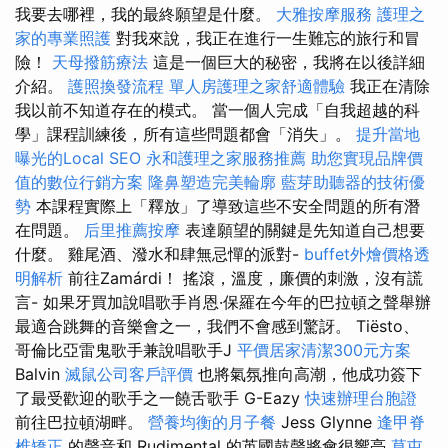
我要去哪裡，我的最終願望是什麼。
大雅按摩服務
護理之
家的專業照護
對我來說，我正在進行一生難忘的旅行和冒
險！
天母撥筋療法
這是一個巨大的秘密，我將在以後詳細
介紹。
護照換發流程
單人房護理之家舒適體驗
我正在清除
我以前不知道存在的模式。 當一個人完成「自我超越的科
學」課程訓練後，所有這些問題都會「消失」。
提升當地
曝光的Local SEO
永和護理之家服務推薦
助您實現品牌價
值的數位行銷方案
隆鼻塑造完美輪廓
藍芽助聽器的技術優
勢
本課程實際上「釋放」了導致這些不安全問題的所有潛
在問題。
后里推薦按摩
表達願望的關鍵是先知道自己想要
什麼。 雞尾酒、潑水和肆無忌憚的派對-
buffet外燴價格透
明解析
前往Zamárdi！ 搖滾，溫度，廉價的刺激，沒有謊
言- 如果牙買加說唱歌手肖恩·保羅在今年的巴拉頓之聲舉辦
最適合跳舞的音樂會之一，我們不會感到驚訝。 Tiësto、
哥倫比亞雷鬼歌手兼說唱歌手J
平價居家清潔300元方案
Balvin
滅鼠公司客戶評價
也將氣氛推向高潮，他成功簽下
了最受歡迎的歌手之一饒舌歌手 G-Eazy
快速辦理台胞證
前往巴拉頓湖畔。
營養均衡的月子餐
Jess Glynne
逢甲脊
椎矯正
的聲音和 Rudimental 的英國鼓聲將會很響亮
草屯