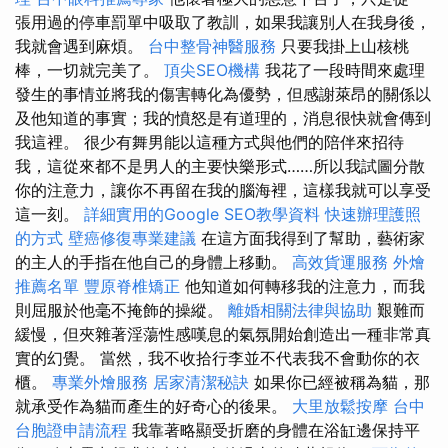
張用過的停車罰單中吸取了教訓，如果我讓別人在我身後，
我就會遇到麻煩。
台中整骨神醫服務
只要我掛上山核桃
棒，一切就完美了。
頂尖SEO機構
我花了一段時間來處理
發生的事情並將我的傷害轉化為優勢，但感謝萊昂的關係以
及他知道的事實；我的憤怒是有道理的，消息很快就會傳到
我這裡。 很少有舞男能以這種方式與他們的陪伴來招待
我，這從來都不是男人的主要快樂形式……所以我試圖分散
你的注意力，讓你不再留在我的腦海裡，這樣我就可以享受
這一刻。
詳細實用的Google SEO教學資料
快速辦理護照
的方式
壁癌修復專業建議
在這方面我得到了幫助，藝術家
的主人的手指在他自己的身體上移動。
高效貨運服務
外燴
推薦名單
豐原脊椎矯正
他知道如何轉移我的注意力，而我
則屈服於他毫不掩飾的操縱。
離婚相關法律與協助
艱難而
緩慢，但夾雜著淫蕩性感嘆息的氣氛開始創造出一種非常真
實的幻覺。 當然，我不收拾行李並不代表我不會動你的衣
櫃。
專業外燴服務
居家清潔秘訣
如果你已經被稱為貓，那
就承受作為貓而產生的好奇心的後果。
大里放鬆按摩
台中
台胞證申請流程
我靠著略顯受折磨的身體在浴缸邊保持平