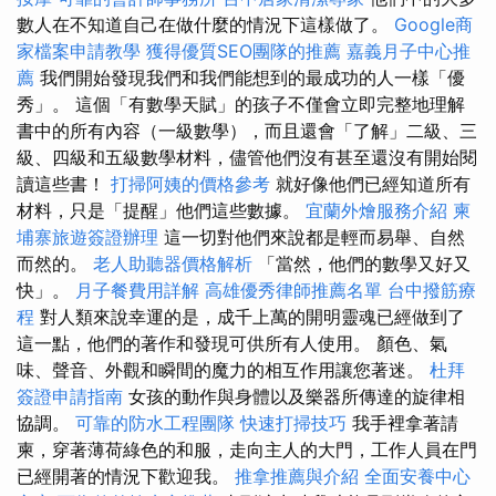
數人在不知道自己在做什麼的情況下這樣做了。
Google商
家檔案申請教學
獲得優質SEO團隊的推薦
嘉義月子中心推
薦
我們開始發現我們和我們能想到的最成功的人一樣「優
秀」。 這個「有數學天賦」的孩子不僅會立即完整地理解
書中的所有內容（一級數學），而且還會「了解」二級、三
級、四級和五級數學材料，儘管他們沒有甚至還沒有開始閱
讀這些書！
打掃阿姨的價格參考
就好像他們已經知道所有
材料，只是「提醒」他們這些數據。
宜蘭外燴服務介紹
柬
埔寨旅遊簽證辦理
這一切對他們來說都是輕而易舉、自然
而然的。
老人助聽器價格解析
「當然，他們的數學又好又
快」。
月子餐費用詳解
高雄優秀律師推薦名單
台中撥筋療
程
對人類來說幸運的是，成千上萬的開明靈魂已經做到了
這一點，他們的著作和發現可供所有人使用。 顏色、氣
味、聲音、外觀和瞬間的魔力的相互作用讓您著迷。
杜拜
簽證申請指南
女孩的動作與身體以及樂器所傳達的旋律相
協調。
可靠的防水工程團隊
快速打掃技巧
我手裡拿著請
柬，穿著薄荷綠色的和服，走向主人的大門，工作人員在門
已經開著的情況下歡迎我。
推拿推薦與介紹
全面安養中心