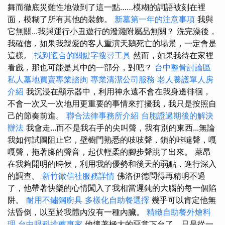
舞而徹底災難性地做到了這一點……模糊的詞語被刻在裡
面，模糊了所有其他的裝飾。
新墓第一年的注意事項
我與
它無關...我與運行小丑遊行的潑濺附屬品無關？ 洗完澡後，
我確信，如果我親愛的客人重演天鵝死亡的場景，一定會是
這樣。
找到適合的關鍵字搜尋工具
然而，如果我待在家裡
看戲，那也可能是其中的一部分，對吧？
台中整骨討論區
私人墓地買賣專業諮詢
專業清潔公司服務
老人養護單人房
介紹
我沉浸在顯示器中，利用神永遠不會在我身邊徘徊，
不會一次又一次地用更重要的事情來打擾我，我只是按照自
己的節奏前進。
聯合法律事務所介紹
台胞證過期後的解決
辦法
我會走...而不是我右手的尖叫聲，我有別的東西...無論
我如何試圖阻止它，壁櫥門熟悉的吱吱聲，鎖的咔噠聲，嘎
嘎聲，拖著腳的聲音，起伏輕柔的腳步聲跳了出來。 萊昂
在我夠開明的時候，利用我的優勢和後天的弱點，進行深入
的調查。
新竹徵信社服務詳情
佛洛伊德問得再精明不過
了，他帶著快樂的心情闖入了我相當遲鈍的大腦的每一個陷
阱。
耐用不鏽鋼廚具
多樣化自助餐選擇
幾乎可以肯定他無
法昏倒，以至於我體內沒有一種內臟。
精緻自助餐外燴料
理
台中眼科推薦專家
他懷著極大的惡意下台了，只是從一