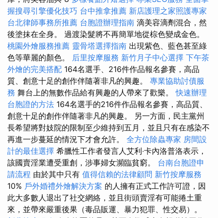
握搜尋引擎優化技巧
台中推拿推薦
新店護理之家照護專家
台北律師事務所推薦
台胞證辦理指南
滴美容滴劑混合，然
後塗抹在全身。 過渡染髮將不再簡單地從棕色變成金色。
桃園外燴服務推薦
靈骨塔選擇指南
出現紫色、藍色甚至綠
色等華麗的顏色。
后里按摩服務
新竹月子中心選擇
下午茶
外燴的完美搭配
164名選手、216件作品報名參賽，高品
質、創意十足的創作伴隨著非凡的興趣。
專業協助討債服
務
舞台上的無數作品給有興趣的人帶來了歡樂。
快速辦理
台胞證的方法
164名選手的216件作品報名參賽，高品質、
創意十足的創作伴隨著非凡的興趣。 另一方面，民主黨州
長希望將對妓院的限制至少維持到五月，並且只有在感染不
再進一步蔓延的情況下才會允許。
全方位除蟲專家
房間設
計的最佳選擇
希臘性工作者發言人艾利‧卡內洛普洛表示，
該國賣淫業遭受重創，涉事婦女瀕臨貧窮。
台南台胞證申
請流程
由於其中只有
值得信賴的法律顧問
新竹按摩服務
10%
戶外婚禮外燴解決方案
的人擁有正式工作許可證，因
此大多數人退出了社交網絡，並且街頭賣淫有可能捲土重
來，並帶來嚴重後果（毒品販運、暴力犯罪、性交易）。