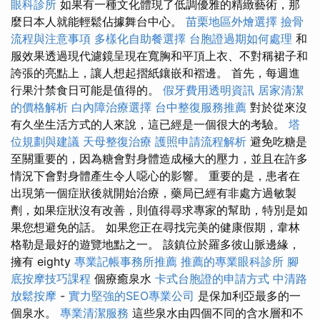
眼科診所
如果有一種文化體現了低調優雅的精緻藝術，那
麼日本人就能輕鬆佔據舞台中心。
苗栗地區外燴選擇
撿骨
流程與注意事項
多樣化自助餐選擇
台胞證過期如何處理
和
服效果透過現代濾鏡呈現在寬胸和平頂上衣、不對稱裙子和
誇張的亮點上，讓人想起摺紙鑲嵌和褶邊。 首先，每週進
行果汁禁食日可能是值得的。
假牙費用透明資訊
居家清潔
的價格解析
白內障治療選擇
台中整復服務推薦
對於從來沒
有久坐生活方式的人來說，這已經是一個很大的考驗。
塔
位規劃與建議
天母整復治療
護照申請流程解析
避免吃糖是
至關重要的，因為糖會對身體造成極大的壓力，並且在許多
情況下會對身體產生令人噁心的影響。 重要的是，患者在
出現第一個症狀後就開始治療，藥局已經有非處方過敏製
劑，如果症狀沒有改善，則值得尋求專家的幫助，特別是如
果您想避免的話。 如果您正在尋找完美的健康假期，韋林
格勒是最好的遊覽地點之一。 該鎮位於羅多彼山脈邊緣，
擁有 eighty
專業記帳事務所推薦
推薦的專業眼科診所
腳
底按摩技巧課程
個療癒泉水
卡式台胞證的申請方式
中清路
放鬆按摩
-
實力堅強的SEO專業公司
是保加利亞最多的一
個泉水。
專業清潔服務
這些泉水由四個不同的含水層和不