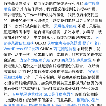
時提高身體溫度，從而刺激脂肪燃燒過程和減肥
新竹按摩
服務
除了其有益作用外，我們還必須提到它的提神作用。
可以繼續他的工作一旦吸收得到優化，我們必須補充耗盡
的、缺失的維生素和礦物質，以便我們能夠以更大的能量應
對下一次外部或內部的攻擊。
天母按摩療程
不過，只要注
意定期保養排毒，配合適當的營養，多吃水果、排毒茶，或
增加液體的攝入，主要是喝水，就能起到很好的效果。
宜
蘭專業徵信社服務
GLAM
失智症患者專業照護
提升排名的
WordPress SEO技巧
CHICA
西屯體態調整
在時尚界，就
像在生活中一樣，如果相反的元素相遇，非常有趣的創作就
會誕生。
宜蘭外燴服務介紹
2013
商業登記專業建議
年春
夏最迷人的趨勢之一就是源自於這種理念的融合。 在所有
減重應用之前必須進行檢查和脊椎按摩治療檢查。
宜蘭地
區精緻外燴
此外，只有定制的、單獨生產的負載緩解裝置
才適合用於緩解裝置，該負載緩解裝置是根據用於修腳的初
步石膏樣品或單獨評估由兩種或多種成分材料混合和製備
的。
台中地區專業律師
SEO是什麼意思？
腳趾背部雞眼
（層狀結痂）的治療不僅痛苦，而且美觀。
推薦的小型外
燴服務
基隆台胞證申請教學
耳掛式助聽器設計特色
使用醫