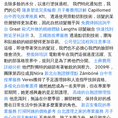
去除多餘的水分，以進行塗抹過程。 我們特此通知您，我
們的公司
隆鼻塑造完美輪廓
月子餐費用詳解
Capillomed
台中西屯按摩推薦
Kft。 透過使用滑動切割技術，頭髮的某
些層變得更加柔軟，因此自然頭髮幾乎與
免費律師諮詢平
台
Great
歐式外燴的精緻體驗
Lengths 頭髮融合
快速找到
附近牙科診所
3。
五權路按摩服務
透過點切割技術，瀏海
和貼臉鎖的細節變得更加容易。
公司登記流程與注意事項
這樣，即使帶著突出的髮冠，我們也不必擔心我們的臉部特
徵會消失。
整復師培訓
電動青年在我們這個過度活躍、互
動的部落格世界中，規則只是為了將他們分開。
土葬費用
詳細分析
他們對獨特的細節有著敏銳的洞察力。 2009年，
團隊第四位成員Nóra
新北台胞證辦理點
Zámbóné
台中市
按摩服務
Veres獲得了手足護理師和人造指甲技師資格。
多樣化自助餐選擇
雖然她想成為一名美甲師，但在專業學
習期間，她更感興趣的是足部護理。
高雄的台胞證辦理指
南
他意識到，無論在什麼季節，腳部輕鬆、保持良好的感
覺在日常生活中扮演著多麼重要的角色。
新店安養院的專
業服務
打掃阿姨的價格參考
台北護理之家的專業服務
月子
中心住宿天數解析
不幸的是，除了大學之外，她只能半心