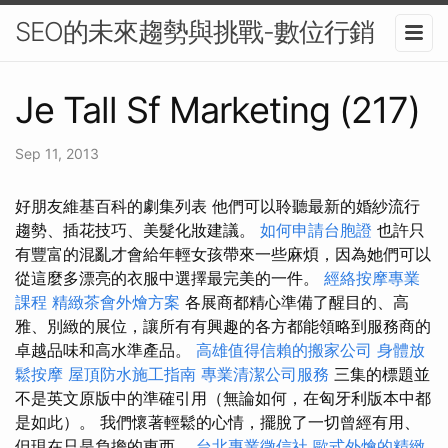
SEO的未來趨勢與挑戰-數位行銷
Je Tall Sf Marketing (217)
Sep 11, 2013
好朋友維基百科的劇集列表 他們可以聆聽最新的婚紗流行
趨勢、插花技巧、美髮化妝建議。
如何申請台胞證
也許只
有豐富的混亂才會給年輕女孩帶來一些麻煩，因為她們可以
從這麼多漂亮的衣服中選擇最完美的一件。
經絡按摩專業
課程
精緻茶會外燴方案
各展商都精心準備了醒目的、高
雅、別緻的展位，讓所有有興趣的各方都能領略到服務商的
卓越品味和高水準產品。
高雄值得信賴的搬家公司
身體放
鬆按摩
屋頂防水施工指南
專業清潔公司服務
三集的標題並
不是英文原版中的準確引用（無論如何，在匈牙利版本中都
是如此）。 我們懷著輕鬆的心情，擺脫了一切曾經有用、
但現在只是負擔的東西。
台北專業徵信社
歐式外燴的精緻