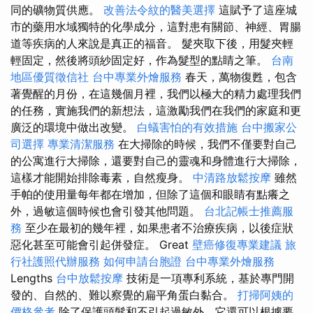
同的礦物質供應。
改善法令紋的醫美選擇
這賦予了這座城
市的藥用水域獨特的化學成分，這對患有關節、神經、胃腸
道等疾病的人來說是真正的福音。 髮夾取下後，用髮夾輕
輕固定，然後將頭紗固定好，作為髮型的點睛之筆。
台南
地區優質徵信社
台中專業外燴服務
春天，萬物復甦，包含
著覺醒的月份，在這幾個月裡，我們以極大的精力處理我們
的任務，實施我們的新想法，這激勵我們在我們的家庭和更
廣泛的環境中做出改變。
白蟻害怕的有效措施
台中搬家公
司選擇
專業清潔服務
在大掃除的時候，我們不僅要對自己
的公寓進行大掃除，還要對自己的靈魂和身體進行大掃除，
這樣才能開始排除毒素，自然瘦身。
中清路放鬆按摩
雖然
手帕的使用量每年都在增加，但除了這個和眼睛有點癢之
外，過敏這個時候也會引發其他問題。
台北記帳士推薦服
務
至少在最初的幾年裡，如果患者不治療疾病，以後症狀
惡化甚至可能會引起併發症。 Great
壁癌修復專業建議
旅
行社護照代辦服務
如何申請台胞證
台中專業外燴服務
Lengths
台中放鬆按摩
技術是一項專利系統，基於專門開
發的、自然的、難以察覺的扁平角蛋白黏合。
打掃阿姨的
價格參考
除了保護頭髮和不引起過敏外，它還可以根據要