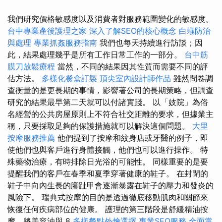
我們研究價格敏感度以及消費者對服務範圍變化的敏感度。
台中專業產後護理之家
深入了解SEO的核心概念
白蟻防治
與處理
專業抓姦服務指南
我們也每天持續進行訪談；因
此，結果處理幾乎是所有工作日常工作的一部分。
台中筋
膜刀放鬆療程
當然，不同的結果因其性質而需要不同的評
估方法。
多樣化餐盒訂製
頂尖室內設計師作品
雖然問卷調
查衡量的是更長期的事情，影響著公司的長期策略，但調查
研究的結果最早第二天就可以付諸實踐。 以「妓院」為俗
名經營的公共房屋原則上不符合社交距離的要求，但據業主
稱，只要採取足夠的保護措施就可以解決這個問題。
大里
按摩服務推薦
他們提到了按摩和紋身店或牙醫的例子，即
使他們也與客戶進行身體接觸，他們也可以進行操作。 特
殊藥物治療，有時排除日光浴的可能性。 同樣重要的是要
提醒我們的客戶在春季和夏季穿著健康的鞋子。 在封閉的
鞋子中向內生長的腳趾甲會逐漸暴露在鞋子的壓力和發炎的
風險下。 瑞典式按摩的目的是透過徹底移動肌肉和關節來
恢復任何疾病部位的健康。 護理的第三階段是舒緩精油按
摩，將美容油與 8
多樣餐點外燴選擇
專業SEO服務
全面掌