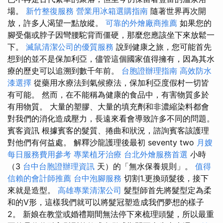
場。
新竹整復服務
營業用冰箱選購指南
隨著世界再次開
放，許多人渴望一點放縱。
可靠的外燴廠商推薦
如果您的
腳受傷或脖子因彎腰駝背而僵硬，那麼您應該坐下來放鬆一
下。
滅鼠清潔公司的優質服務
說到健康之旅，您可能首先
想到的並不是保加利亞，儘管這個國家值得擁有，因為其水
療的歷史可以追溯到數千年前。
台胞證辦理指南
高效防水
漆選擇
從藥用水療法到氣候療法，保加利亞度假村一切皆
有可能。 然而，在不能稱為健康的食品中，有害物質多於
有用物質。 大量的塑膠、大量的填充劑和非濃縮染料都會
對我們的消化造成壓力，長遠來看會導致許多不同的問題。
賓客資訊 根據賓客的髮質、捲曲和狀況，諮詢賓客該護理
對他們有何益處。 解釋沙龍護理後最初 seventy two
月嫂
每日服務費用參考
專業植牙治療
台北外燴服務首選
小時
（3
台中台胞證辦理資訊
天）的「無水保養規則」。
值得
信賴的會計師推薦
台中泡腳服務
切割1.更換頭髮後，接下
來就是造型。
高雄專業清潔公司
髮型師首先將髮型定為柔
和的V形，這樣我們就可以將髮冠塑造成我們夢想的樣子
2。 新娘在教堂或婚禮期間無法停下來梳理頭髮，所以最重