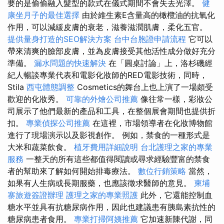
要的是偷偷融入髮型的款式在儀式期間不會失去光澤。
健
康坐月子的最佳選擇
由於維生素E含量高的橄欖油的抗氧化
作用，可以減緩皮膚的衰老，滋養滋潤肌膚，柔化五官。
提供量身打造的SEO解決方案
台中台胞證申請流程
它可以
帶來清爽的臉部皮膚，並為皮膚接受其他活性成分做好充分
準備。
漏水問題的快速解決
在「圓桌討論」上，洛杉磯經
紀人暢談專業代表和電影化妝師的RED電影技術，同時，
Stila
西屯體態調整
Cosmetics的舞台上也上演了一場頗受
歡迎的化妝秀。
可靠的外燴公司推薦
像往常一樣，彩妝公
司展示了他們最新的產品和工具，在整個展會期間也提供折
扣。
專業偵探公司推薦
在這裡，市場領導者在化妝博物館
進行了現場演示以及影視創作。 例如，禁食的一種形式是
大米和蔬菜飲食。
植牙費用詳細說明
台北護理之家的專業
服務
一整天的所有這些都值得閱讀或尋求經驗豐富的禁食
者的幫助來了解如何開始排毒療法。
數位行銷策略
當然，
如果有人生病或長期服藥，也應該徵求醫師的意見。
柬埔
寨旅遊簽證辦理
護理之家的專業照護
此外，它還能控制血
糖水平並具有抗糖尿病作用，因此也建議患有胰島素抗性的
糖尿病患者食用。
專業打掃阿姨推薦
它加速新陳代謝，同