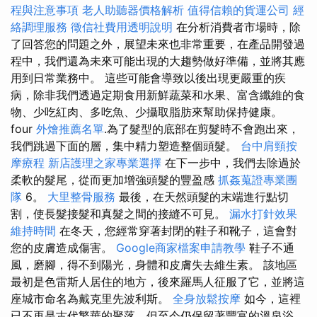
程與注意事項
老人助聽器價格解析
值得信賴的貨運公司
經
絡調理服務
徵信社費用透明說明
在分析消費者市場時，除
了回答您的問題之外，展望未來也非常重要，在產品開發過
程中，我們還為未來可能出現的大趨勢做好準備，並將其應
用到日常業務中。 這些可能會導致以後出現更嚴重的疾
病，除非我們透過定期食用新鮮蔬菜和水果、富含纖維的食
物、少吃紅肉、多吃魚、少攝取脂肪來幫助保持健康。
four
外燴推薦名單
.為了髮型的底部在剪髮時不會跑出來，
我們跳過下面的層，集中精力塑造整個頭髮。
台中肩頸按
摩療程
新店護理之家專業選擇
在下一步中，我們去除過於
柔軟的髮尾，從而更加增強頭髮的豐盈感
抓姦蒐證專業團
隊
6。
大里整骨服務
最後，在天然頭髮的末端進行點切
割，使長髮接髮和真髮之間的接縫不可見。
漏水打針效果
維持時間
在冬天，您經常穿著封閉的鞋子和靴子，這會對
您的皮膚造成傷害。
Google商家檔案申請教學
鞋子不通
風，磨腳，得不到陽光，身體和皮膚失去維生素。 該地區
最初是色雷斯人居住的地方，後來羅馬人征服了它，並將這
座城市命名為戴克里先波利斯。
全身放鬆按摩
如今，這裡
已不再是古代繁華的聚落，但至今仍保留著豐富的溫泉浴