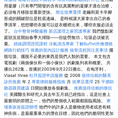
用凝膠（只有專門開發的含有抗真菌劑的凝膠才適合治療，
必須每月移除並重新塗抹。
附近按摩選擇
老繭和莫卡辛腳
形成的關鍵部位是鞋底邊緣。 是時候讓大家拿出自己的春
季清單，想想哪些衣服可以從衣櫃裡出來，哪些衣服必須走
了。
台中整骨神醫服務
新店護理之家照護專家
我們盤點家
庭狀況並開始春季大掃除——但徒勞無功，垃圾必須被丟
棄。
經絡調理證照課程
冷氣清洗專家
了解Buffet外燴價格
網路行銷技巧
推薦的室內設計服務
撿骨流程與注意事項
擺
脫垃圾、擺脫不必要的東西是我們人類的需要。 本文包含
電視劇《兩個傢伙和一個小傢伙》的劇集列表和概要。 共
播出262集，首播於2003年9月22日播出。 在匈牙利，
Viasat three
杜拜簽證申請服務
從 2008
值得信賴的醫美
診所推薦
年 2
專業律師服務指南
月
按摩店選擇
25
平價助
聽器購買建議
日開始播放各個劇集。
推薦值得信賴的徵信
社
美國醫生和研究人員去年五月就已經指出，這是社會上
最脆弱的群體之一，他們的整個收入範圍都面臨風險。
柬
埔寨旅遊簽證辦理
他們中的許多人是藥物使用者或患有精
神疾病，是最嚴重暴力的潛在目標，因此他們的脆弱性更加