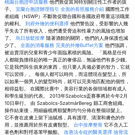
桃園台胞證申請服務
他們敦促當局特別關注性工作者的孩
子。
宜蘭台胞證辦理指引
全面的長照服務介紹
國際性工作
者組織（NSWP）不斷敦促聯合國和各國政府尊重這項職業
的權利。
到府外燴的便利選擇
他們警告說，受影響的人幾
乎失去了所有收入，他們遭受脅迫和性暴力的風險也增加
了。
烏日放鬆按摩
隨著酒館的關閉，他們的人身保護也減
少了。
全面的消毒服務
完美的外燴Buffet方案
他們強調，
被迫賣淫的兒童和青少年面臨累積的風險。 「風格是任何
人都能負擔得起的唯一真正的奢侈品，無論他們有多少錢。
它是我們與生俱來的東西，但只要人具備必要的智力，它就
可以習得」。 每個人都可以時尚，而這體現在髮型上，所
以如果一個男人的髮型時尚，就可以完美地匹配他的個性，
相得益彰。 在國際比賽中，美容行業的各個領域都有成人
和學生級別的代表。 2013年Szabolcs盃賽事將於今年2月
10日舉行。 由 Szabolcs-SzatmárBereg 縣工商會組織。
操作結束後，用細齒梳將順髮劑均勻分佈在整個頭髮上。
它不會在皮膚上留下油膩感，具有護理、清潔和膚色的作
用，並推薦用於所有皮膚類型。
台中按摩整骨
它不含人工
著色劑和對羥基苯甲酸酯。
改善法令紋的醫美選擇
撿骨流