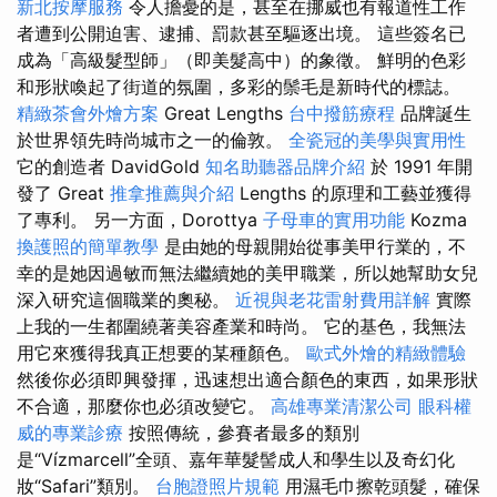
新北按摩服務
令人擔憂的是，甚至在挪威也有報道性工作
者遭到公開迫害、逮捕、罰款甚至驅逐出境。 這些簽名已
成為「高級髮型師」（即美髮高中）的象徵。 鮮明的色彩
和形狀喚起了街道的氛圍，多彩的鬃毛是新時代的標誌。
精緻茶會外燴方案
Great Lengths
台中撥筋療程
品牌誕生
於世界領先時尚城市之一的倫敦。
全瓷冠的美學與實用性
它的創造者 DavidGold
知名助聽器品牌介紹
於 1991 年開
發了 Great
推拿推薦與介紹
Lengths 的原理和工藝並獲得
了專利。 另一方面，Dorottya
子母車的實用功能
Kozma
換護照的簡單教學
是由她的母親開始從事美甲行業的，不
幸的是她因過敏而無法繼續她的美甲職業，所以她幫助女兒
深入研究這個職業的奧秘。
近視與老花雷射費用詳解
實際
上我的一生都圍繞著美容產業和時尚。 它的基色，我無法
用它來獲得我真正想要的某種顏色。
歐式外燴的精緻體驗
然後你必須即興發揮，迅速想出適合顏色的東西，如果形狀
不合適，那麼你也必須改變它。
高雄專業清潔公司
眼科權
威的專業診療
按照傳統，參賽者最多的類別
是“Vízmarcell”全頭、嘉年華髮髻成人和學生以及奇幻化
妝“Safari”類別。
台胞證照片規範
用濕毛巾擦乾頭髮，確保