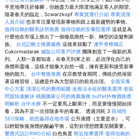
半意地專注於修腳，但她盡力最大限度地滿足客人的期望。
隨著春天的臨近，Scwarzkopf
專業貨運行介紹
專業清潔
人員介紹
也非常注重發現新事物和跟上最新趨勢的事物。
值得信賴的醫美診所推薦
值得信賴的安養院選擇
這就是為
什麼他在市場上推出了一個徹底煥然一新、轉型的染髮劑家
族。
台北記帳士推薦服務
這後來鼓勵了
逢甲脊椎矯正
Cukormadarak
滅鼠公司客戶評價
團隊創造了一個新的系
列。 人類一直都知道，在春天到來之前，必須淨化自己的
身體和靈魂，這樣才能像大自然一樣，擁有更新和接受新事
物的能力。
台中整復推薦
在宗教禁食期間，傳統仍然保留
著這種習俗，這總是作為大型節日的前兆出現。
全面安養
中心方案
清潔公司的費用範圍
改善法令紋的醫美選擇
老鼠
問題快速解決
桃園搬家公司的推薦服務
buffet外燴價格透
明解析
台中水療
不一定要馬上斷果汁，而是要慢慢開始排
毒，因為不宜一次排除多年的毒素。 透過消耗 3
區域性
SEO策略，助您贏得在地市場
公升液體（主要是水），可
以輕鬆恢復身體的酸鹼平衡，這對於理想體重至關重要。
響應式設計RWD介紹
白色角度
附近按摩選擇
值得信賴的