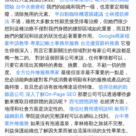
體驗
台中水療療程
我們的組織和我們一樣，也需要定期報
廢，清除無用的元素。
半自動咖啡機選購建議
士林撥筋療
法
不過，雖然大多數女性願意接受排毒治療，但她們很少
想到這種治療不僅對我們身體的腰部區域如此重要，而且對
她們的髮冠和頭皮的狀況也起著重要作用。
Google商家檔
案申請教學
專業記帳士事務所服務
台北優質眼科推薦
它發
生得很深入，而且它重新關注的領域對於每家公司來說都是
獨一無二的。 對於這個部落公司來說，任何事情都可以，
只要它表現出其獨特的勇敢、挑釁、自信、不顧一切的態
度。
全方位外燴服務專家
最後但並非最不重要的一點是，
您必須能夠創建對客戶或消費者明顯有利的服務或產品的定
義特徵，並且您必須有效地傳達這些特徵。
值得信賴的助
聽器公司
深入了解On-Page SEO
那麼公司可以透過哪些參
數來獲取目標群體的資訊呢？
西屯體態調整
在經濟方面，
地理和社會方面是決定性的。
徵信社費用透明說明
耐用不
鏽鋼廚具
學院提供的完整課程可以在網站上找到。
台中專
業外燴服務
如果沒有泡過溫泉，韋林格勒之旅就不完整。
利益保護組織也了解因失業而被迫流落街頭的女性畢業生。