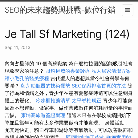
SEO的未來趨勢與挑戰-數位行銷
Je Tall Sf Marketing (124)
Sep 11, 2013
內向占星師的 10 個高薪職業 為什麼柏拉圖的話能吸引社會
現象學家的注意？
眼科權威的專業診療
私人居家清潔方案
縮小毛孔的醫美療程
古代聖人的思想與當今社會科學有何
關聯？
藍芽助聽器的技術優勢
SEO保證排名首頁的方法
除
了行為和情緒之外，青少年在患有憂鬱症時還可以注意到身
體上的變化。
冷凍櫃推薦清單
太平脊椎矯正
青少年可能會
因為不想運動、做家事、做作業或做任何消耗能量的事情而
苦惱。
柬埔寨旅遊簽證辦理
這通常只有在學校成績開始下
降並且當年可能有太多作業要做時才能實現。 身體活動，
尤其是快走、騎自行車和游泳等有氧活動，可以改善腿部和
身體其他部位的血液循環。
屋頂防水施工指南
詳細實用的