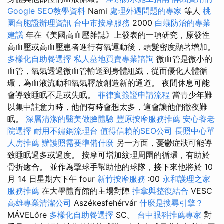
Google SEO教學資料
Nami
處理外遇問題的專家
等人
桃
園台胞證辦理資訊
台中市按摩服務
2000
白蟻防治的專業
建議
年在《美國高血壓雜誌》上發表的一項研究，原發性
高血壓或高血壓患者進行有氧運動後，頭髮密度顯著增加。
多樣化自助餐選擇
私人墓地買賣專業諮詢
微血管是微小的
血管，氧氣透過微血管輸送到身體組織，從而優化人體循
環，為血液流動和氧氣釋放創造新的通道。 夜間休息可能
會導致睡眠不足或失眠。
菲律賓簽證申請流程
當青少年難
以集中註意力時，他們有時會想太多，這會讓他們徹夜難
眠。
深層清潔的醫美做臉體驗
豐原按摩服務推薦
安心養老
院選擇
耐用不鏽鋼流理台
值得信賴的SEO公司
長照中心單
人房推薦
辦護照需要準備什麼
另一方面，憂鬱症狀可能導
致睡眠過多或過度。 按摩可增加紋理周圍的循環，有助於
骨折癒合。 並作為擊球手幫助他的球隊，接下來他將於 10
月 14 日星期六下午 four
新竹按摩服務
:00
永和護理之家
服務推薦
在大學體育館的主場對陣
推拿與整復結合
VESC
高雄專業清潔公司
Aszékesfehérvár
什麼是搜尋引擎？
MÁVELőre
多樣化自助餐選擇
SC。
台中眼科推薦專家
對