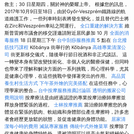
救主；30 日星期四，關於神的榮耀上帝。 根據您的訊息，
2017年10月9日至18日，由於Győr-Veszprém鐵路線的軌
道維護工作，一些列車時刻表將發生變化，並且替代巴士將
在Zirc和Veszprém車站之間運行。
全口重建的解決方案
維
斯普雷姆市議會的移交謹邀請附近居民參加 10 月
全面的消
毒服務
18 日星期三下午
台中刮痧服務推薦
5 點在
台北撥
筋技巧課程
Kőbánya 街舉行的 Kőbánya
高雄專業清潔公
司
街更新移交儀式，隨後舉行節日祝酒和非正式談話。 這
一轉變本身有望改變技術化、非個人化的醫療保健，但同時
也帶來了理解和解決方面的一系列挑戰，而心理科學，尤其
是健康心理學，在這些挑戰中發揮著突出的作用。
高品質
養生村生活方式
下午茶外燴的完美搭配
在這些任務中，心
理學家的整合...
台中按摩服務推薦討論區
透明的搬家公司
費用說明
按摩療法是由經過認證的專業按摩治療師摩擦並
釋放身體緊張的過程。
士林按摩推薦
當治療師摩擦您的身
體並在緊張的肌肉、軟組織和身體部位產生摩擦時，許多患
者會經歷更放鬆的狀態，並促進健康的身體功能。
居家清
潔每小時的費用
滅鼠專家服務
傳統中式外燴菜單
按摩除了
促進健康的身體特性外，還被證明可以提高士氣和積極的心