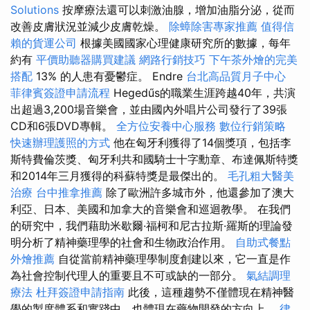
Solutions
按摩療法還可以刺激油腺，增加油脂分泌，從而
改善皮膚狀況並減少皮膚乾燥。
除蟑除害專家推薦
值得信
賴的貨運公司
根據美國國家心理健康研究所的數據，每年
約有
平價助聽器購買建議
網路行銷技巧
下午茶外燴的完美
搭配
13% 的人患有憂鬱症。 Endre
台北高品質月子中心
菲律賓簽證申請流程
Hegedűs的職業生涯跨越40年，共演
出超過3,200場音樂會，並由國內外唱片公司發行了39張
CD和6張DVD專輯。
全方位安養中心服務
數位行銷策略
快速辦理護照的方式
他在匈牙利獲得了14個獎項，包括李
斯特費倫茨獎、匈牙利共和國騎士十字勳章、布達佩斯特獎
和2014年三月獲得的科蘇特獎是最傑出的。
毛孔粗大醫美
治療
台中推拿推薦
除了歐洲許多城市外，他還參加了澳大
利亞、日本、美國和加拿大的音樂會和巡迴教學。 在我們
的研究中，我們藉助米歇爾·福柯和尼古拉斯·羅斯的理論發
明分析了精神藥理學的社會和生物政治作用。
自助式餐點
外燴推薦
自從當前精神藥理學制度創建以來，它一直是作
為社會控制代理人的重要且不可或缺的一部分。
氣結調理
療法
杜拜簽證申請指南
此後，這種趨勢不僅體現在精神醫
學的製度體系和實踐中，也體現在藥物開發的方向上。
律