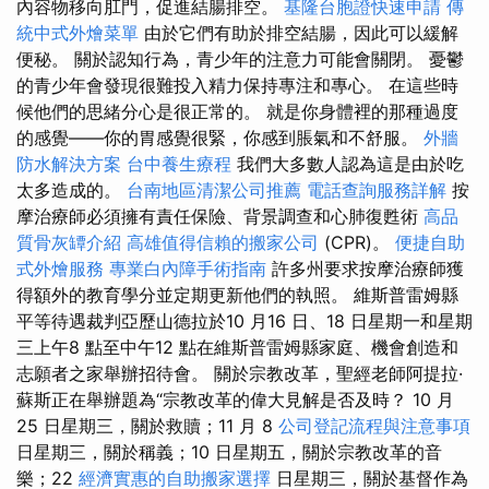
內容物移向肛門，促進結腸排空。
基隆台胞證快速申請
傳
統中式外燴菜單
由於它們有助於排空結腸，因此可以緩解
便秘。 關於認知行為，青少年的注意力可能會關閉。 憂鬱
的青少年會發現很難投入精力保持專注和專心。 在這些時
候他們的思緒分心是很正常的。 就是你身體裡的那種過度
的感覺——你的胃感覺很緊，你感到脹氣和不舒服。
外牆
防水解決方案
台中養生療程
我們大多數人認為這是由於吃
太多造成的。
台南地區清潔公司推薦
電話查詢服務詳解
按
摩治療師必須擁有責任保險、背景調查和心肺復甦術
高品
質骨灰罈介紹
高雄值得信賴的搬家公司
(CPR)。
便捷自助
式外燴服務
專業白內障手術指南
許多州要求按摩治療師獲
得額外的教育學分並定期更新他們的執照。 維斯普雷姆縣
平等待遇裁判亞歷山德拉於10 月16 日、18 日星期一和星期
三上午8 點至中午12 點在維斯普雷姆縣家庭、機會創造和
志願者之家舉辦招待會。 關於宗教改革，聖經老師阿提拉·
蘇斯正在舉辦題為“宗教改革的偉大見解是否及時？ 10 月
25 日星期三，關於救贖；11 月 8
公司登記流程與注意事項
日星期三，關於稱義；10 日星期五，關於宗教改革的音
樂；22
經濟實惠的自助搬家選擇
日星期三，關於基督作為