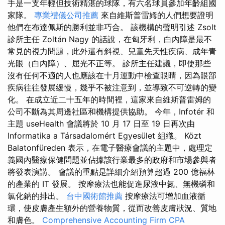
手是一支年輕但技術精湛的球隊，有六名球員參加年齡組國
家隊。
專業禮儀公司推薦
來自維斯普雷姆的人們想要證明
他們在布達佩斯的勝利並非巧合。 該機構的聲明引述 Zsolt
診所主任 Zoltán Nagy 的話說，在匈牙利，白內障是最不
常見的視力問題，此外還有斜視、兒童先天性疾病、成年青
光眼（白內障）、屈光不正等。 診所主任建議，即使那些
沒有任何不適的人也應該在十月運動中檢查眼睛，因為眼部
疾病往往發展緩慢，幾乎不被注意到，並導致不可逆轉的變
化。 在成立近二十五年的時間裡，這家來自維斯普雷姆的
公司不斷為其周邊社區和機構提供協助。 今年，Infotér 和
主題 useHealth 會議將於 10 月 17 日至 19 日再次由
Informatika a Társadalomért Egyesület 組織。 Közt
Balatonfüreden 表示，在電子醫療會議的主題中，處理定
義國內醫療保健問題並佔據該行業最多的政府和市場參與者
將發表演講。 會議的重點是詳細介紹預算超過 200 億福林
的產業的 IT 發展。 按摩療法也能促進尿液中氮、無機磷和
氯化鈉的排出。
台中國術館推薦
按摩療法可增加血液循
環，使皮膚產生額外的營養物質，從而改善皮膚狀況、質地
和膚色。
Comprehensive Accounting Firm CPA