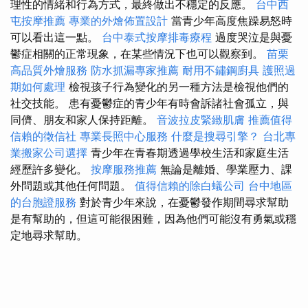
理性的情緒和行為方式，最終做出不穩定的反應。
台中西
屯按摩推薦
專業的外燴佈置設計
當青少年高度焦躁易怒時
可以看出這一點。
台中泰式按摩排毒療程
過度哭泣是與憂
鬱症相關的正常現象，在某些情況下也可以觀察到。
苗栗
高品質外燴服務
防水抓漏專家推薦
耐用不鏽鋼廚具
護照過
期如何處理
檢視孩子行為變化的另一種方法是檢視他們的
社交技能。 患有憂鬱症的青少年有時會訴諸社會孤立，與
同儕、朋友和家人保持距離。
音波拉皮緊緻肌膚
推薦值得
信賴的徵信社
專業長照中心服務
什麼是搜尋引擎？
台北專
業搬家公司選擇
青少年在青春期透過學校生活和家庭生活
經歷許多變化。
按摩服務推薦
無論是離婚、學業壓力、課
外問題或其他任何問題。
值得信賴的除白蟻公司
台中地區
的台胞證服務
對於青少年來說，在憂鬱發作期間尋求幫助
是有幫助的，但這可能很困難，因為他們可能沒有勇氣或穩
定地尋求幫助。