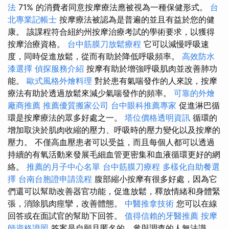
法
71% 的消費者同意按摩療法應被視為一種保健形式。
台
北專業記帳士
按摩療法被認為是普遍的並且有益於您的健
康。 該課程符合紐約州按摩治療考試的學術要求，以獲得
按摩治療資格。
台中筋膜刀放鬆療程
它可以減慢呼吸速
度，同時促進放鬆，從而有助於降低呼吸頻率。
高效防水
漆選擇
偵探服務介紹
按摩有助於增強呼吸肌肉並改善肺功
能。
歐式風格外燴料理
對於患有氣喘發作的人來說，按摩
療法有助於透過放鬆來減少氣喘發作的頻率。
可靠的外燴
廠商推薦
推薦優質搬家公司
台中眼科推薦專家
促進淋巴循
環是按摩療法的眾多好處之一。
塔位價格透明資訊
循環的
增加取決於肌肉收縮的壓力、呼吸時的壓力變化以及按摩的
壓力。 不僅高血壓患者可以受益，而且每個人都可以透過
持續的有氧活動來發展毛細血管更密集和血液循環更好的網
絡。
推薦的月子中心名單
台中筋膜刀療程
多樣化自助餐選
擇
台南台胞證申請流程
腹部縮小按摩有很多好處，因為它
們還可以幫助改善器官功能，促進放鬆，釋放情緒和身體緊
張，消除肌肉痙攣，改善體態。
中醫推拿技術
您可以在線
回答或在面試官的幫助下回答。
值得信賴的牙醫推薦
按摩
師資格證照
答案是自願且匿名的，參與調查的人無法識