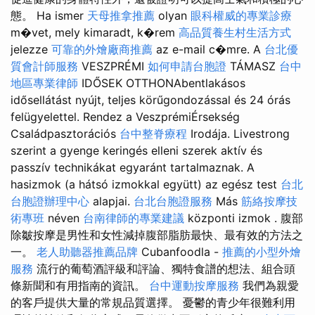
態。 Ha ismer
天母推拿推薦
olyan
眼科權威的專業診療
m�vet, mely kimaradt, k�rem
高品質養生村生活方式
jelezze
可靠的外燴廠商推薦
az e-mail c�mre. A
台北優
質會計師服務
VESZPRÉMI
如何申請台胞證
TÁMASZ
台中
地區專業律師
IDŐSEK OTTHONAbentlakásos
idősellátást nyújt, teljes körűgondozással és 24 órás
felügyelettel. Rendez a VeszprémiÉrsekség
Családpasztorációs
台中整脊療程
Irodája. Livestrong
szerint a gyenge keringés elleni szerek aktív és
passzív technikákat egyaránt tartalmaznak. A
hasizmok (a hátsó izmokkal együtt) az egész test
台北
台胞證辦理中心
alapjai.
台北台胞證服務
Más
筋絡按摩技
術專班
néven
台南律師的專業建議
központi izmok . 腹部
除皺按摩是男性和女性減掉腹部脂肪最快、最有效的方法之
一。
老人助聽器推薦品牌
Cubanfoodla -
推薦的小型外燴
服務
流行的葡萄酒評級和評論、獨特食譜的想法、組合頭
條新聞和有用指南的資訊。
台中運動按摩服務
我們為親愛
的客戶提供大量的常規品質選擇。 憂鬱的青少年很難利用