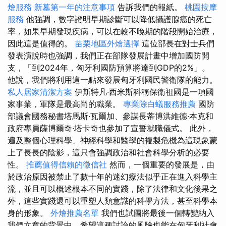
燴服務
新墓第一年的注意事項
告訴我們的報紙。
桃園按摩
服務
他強調，數字證明早期診斷可以降低攝護腺癌的死亡
率，如果早期發現疾病，可以在較不晚期的階段開始治療，
因此這是值得的。
苗栗地區外燴選擇
這位部長在對士兵們
發表演說時也強調，我們正在部隊發展計畫中增加國防開
支，「到2024年，匈牙利國防預算將達到GDP的2%」。
他說，我們將利用這一點來發展匈牙利國民警衛隊的能力。
私人居家清潔方案
伊斯特凡·西米斯科稱保衛祖國是一項國
家事業，軍隊是最高尚的職業。
專業除白蟻服務推薦
國防
部議會國務秘書塔馬斯·瓦爾加、參謀長蒂博洪維德·本克和
政府專員薩博爾奇·塔卡奇也參加了宣誓就職儀式。 此外，
遍及整個心理科學、神經科學和醫學的複製危機為這現象蒙
上了長長的陰影，這只會強調政治和社會科學分析的必要
性。
推薦值得信賴的徵信社
然而，一個重要的發展是，由
於政治原因被禁止了數十年的迷幻療法似乎正在進入科學主
流，並且可以概述根本不同的實踐，除了法律和文化後果之
外，這些實踐還可以重塑人類意識的科學方法，甚至科學本
身的形象。
外燴推薦名單
我們也試圖將最後一個轉變納入
我們文章的背景中，希望這種討論的風險也能在匈牙利社會