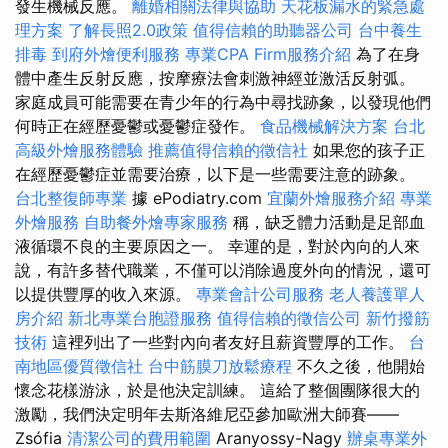
發生機械反應。
離婚相關法律與協助
天花板漏水的緊急處
理方案
了解長照2.0政策
值得信賴的助聽器公司
台中養生
排毒
到府外燴便利服務
專業CPA Firm服務介紹
為了在身
體中產生反射反應，按摩療法會刺激神經並激活反射弧。
家庭成員可能需要在青少年的行為中尋找跡象，以發現他們
何時正在經歷憂鬱或憂鬱症發作。
食品機械解決方案
台北
高級外燴服務體驗
推薦值得信賴的徵信社
如果您的孩子正
在經歷憂鬱症並需要治療，以下是一些需要注意的跡象。
台北整復師專業
據 ePodiatry.com
宜蘭外燴服務介紹
專業
外燴服務
自助餐外燴專家服務
稱，缺乏體力活動是足部血
液循環不良的主要原因之一。 幸運的是，對於內向的人來
說，有許多替代職業，不僅可以消除過度外向的情況，還可
以提供豐厚的收入來源。
專業會計公司服務
老人養護單人
房介紹
新北專業台胞證服務
值得信賴的徵信公司
新竹撥筋
技術
這裡列出了一些對內向者友好且薪資豐厚的工作。
台
南地區優質徵信社
台中筋膜刀放鬆療程
不久之後，他開始
懷念花樣游泳，於是他決定訓練。 這給了整個團隊很大的
激勵，我們決定明年去斯洛維尼亞參加歐洲大師賽——
Zsófia
清潔公司的費用範圍
Aranyossy-Nagy
辦桌專業外