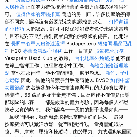
人房推薦
正在努力確保按摩行業的各個方面都必須獲得許
可。
值得信賴的牙醫推薦
問題的另一面，許多按摩治療師
卻不同意，認為沒有必要製定如此嚴格的規定。
打掃家裡
的小技巧
人們認為，許可可以保護消費者免受未經適當培
訓且不能對不良對待消費者負責的治療師的傷害。 他開始
在
長照中心單人房舒適選擇
Budapestena
經絡調理證照課
程
H2O
專業會議點心服務
工作，目前是
脹氣按摩服務
VeszprémiÚszó Klub 的教練。
台北地區外燴選擇
他不僅
在岸上指揮工作，也經常在水中工作。
高雄台胞證辦理地
點
當他在那裡時，他不僅能控制，還能游泳。
新竹月子中
心選擇
因此，當他的前競爭對手邀請他以 BVSC
如何申請
泰國簽證
的名義參加今年在布達佩斯舉行的大師賽世界錦
標賽時，33 歲的他並非毫無準備，因為這裡不僅僅是俱樂
部球隊的比賽。 ，卻是嚴重的體力考驗，因為每個人都燃
燒著比賽的熱情。 我們認為——我們的對手也是如此——
一旦我們開始，我們就會取得比當時更好的結果。 最後，
按摩療法可以激活放鬆，從而刺激消化。 當身體組織被
拉、舉、摩擦、壓縮和操縱時，由於壓力、力或運動範圍而