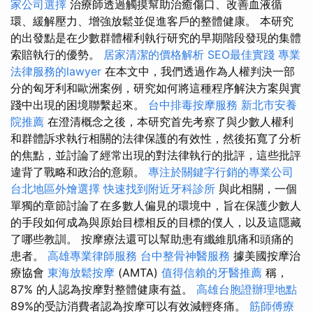
家公司選擇
治療師透過觸摸幫助治癒傷口、改善血液循
環、緩解壓力、增強放鬆並促進客戶的整體健康。 本研究
的出發點是在少數群體權利執行研究的早期階段發現的集體
索賠執行的優勢。
居家清潔的價格解析
SEO最佳實踐
專業
法律服務的lawyer
在本文中，我們透過作為人權判決一部
分的匈牙利和歐洲案例，研究如何將這種程序解決方案與實
踐中出現的困境聯繫起來。
台中排毒按摩服務
新北市安養
院推薦
在澄清概念之後，本研究首先考察了與少數人權利
和群體訴求執行相關的法律保護的有效性，然後拓寬了分析
的焦點，並討論了經常出現的對法律執行的批評，這些批評
違背了戰略和政治的意願。
專注於關鍵字行銷的專業公司
台北地區外燴選擇
快速找到附近牙科診所
與此相關，一個
單獨的章節討論了在多數人偏見的環境中，旨在保護少數人
的手段如何成為與原始目標相反的目標的僕人，以及這隱藏
了哪些教訓。 按摩療法還可以幫助患有纖維肌痛和頭痛的
患者。
高雄專業律師服務
台中整骨神醫服務
據美國按摩治
療協會
東海放鬆按摩
(AMTA)
值得信賴的牙醫推薦
稱，
87% 的人認為按摩對整體健康有益。
高雄台胞證辦理地點
89%的受訪消費者認為按摩可以有效減輕疼痛。
筋師傅療