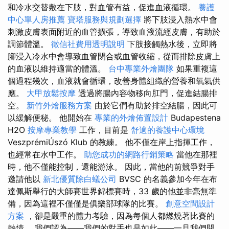
和冷水交替敷在下肢，對血管有益，促進血液循環。
養護
中心單人房推薦
寶塔服務與規劃選擇
將下肢浸入熱水中會
刺激皮膚表面附近的血管擴張，導致血液流經皮膚，有助於
調節體溫。
徵信社費用透明說明
下肢接觸熱水後，立即將
腳浸入冷水中會導致血管閉合或血管收縮，從而排除皮膚上
的血液以維持適當的體溫。
台中專業外燴團隊
如果重複這
個過程幾次，血液就會循環，改善身體組織的營養和氧氣供
應。
大甲放鬆按摩
透過將腸內容物移向肛門，促進結腸排
空。
新竹外燴服務方案
由於它們有助於排空結腸，因此可
以緩解便秘。 他開始在
專業的外燴佈置設計
Budapestena
H2O
按摩專業教學
工作，目前是
舒適的養護中心環境
VeszprémiÚszó Klub 的教練。 他不僅在岸上指揮工作，
也經常在水中工作。
助您成功的網路行銷策略
當他在那裡
時，他不僅能控制，還能游泳。 因此，當他的前競爭對手
邀請他以
新北優質除白蟻公司
BVSC 的名義參加今年在布
達佩斯舉行的大師賽世界錦標賽時，33 歲的他並非毫無準
備，因為這裡不僅僅是俱樂部球隊的比賽。
創意空間設計
方案
，卻是嚴重的體力考驗，因為每個人都燃燒著比賽的
熱情。 我們認為——我們的對手也是如此——一旦我們開