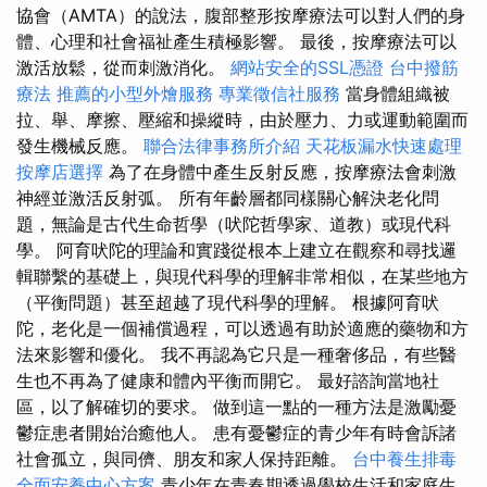
協會（AMTA）的說法，腹部整形按摩療法可以對人們的身
體、心理和社會福祉產生積極影響。 最後，按摩療法可以
激活放鬆，從而刺激消化。
網站安全的SSL憑證
台中撥筋
療法
推薦的小型外燴服務
專業徵信社服務
當身體組織被
拉、舉、摩擦、壓縮和操縱時，由於壓力、力或運動範圍而
發生機械反應。
聯合法律事務所介紹
天花板漏水快速處理
按摩店選擇
為了在身體中產生反射反應，按摩療法會刺激
神經並激活反射弧。 所有年齡層都同樣關心解決老化問
題，無論是古代生命哲學（吠陀哲學家、道教）或現代科
學。 阿育吠陀的理論和實踐從根本上建立在觀察和尋找邏
輯聯繫的基礎上，與現代科學的理解非常相似，在某些地方
（平衡問題）甚至超越了現代科學的理解。 根據阿育吠
陀，老化是一個補償過程，可以透過有助於適應的藥物和方
法來影響和優化。 我不再認為它只是一種奢侈品，有些醫
生也不再為了健康和體內平衡而開它。 最好諮詢當地社
區，以了解確切的要求。 做到這一點的一種方法是激勵憂
鬱症患者開始治癒他人。 患有憂鬱症的青少年有時會訴諸
社會孤立，與同儕、朋友和家人保持距離。
台中養生排毒
全面安養中心方案
青少年在青春期透過學校生活和家庭生