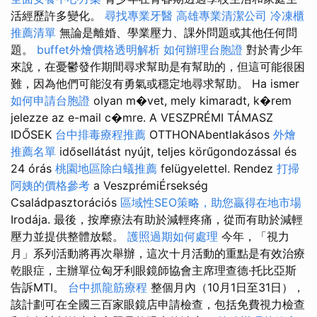
活經歷許多變化。
尋找專業牙醫
高雄專業清潔公司
冷凍櫃
推薦清單
無論是離婚、學業壓力、課外問題或其他任何問
題。
buffet外燴價格透明解析
如何辦理台胞證
對於青少年
來說，在憂鬱發作期間尋求幫助是有幫助的，但這可能很困
難，因為他們可能沒有勇氣或穩定地尋求幫助。 Ha ismer
如何申請台胞證
olyan m�vet, mely kimaradt, k�rem
jelezze az e-mail c�mre. A VESZPRÉMI TÁMASZ
IDŐSEK
台中排毒療程推薦
OTTHONAbentlakásos
外燴
推薦名單
idősellátást nyújt, teljes körűgondozással és
24 órás
桃園地區除白蟻推薦
felügyelettel. Rendez
打掃
阿姨的價格參考
a VeszprémiÉrsekség
Családpasztorációs
區域性SEO策略，助您贏得在地市場
Irodája. 最後，按摩療法有助於減輕疼痛，從而有助於減輕
壓力並提供整體放鬆。
護照過期如何處理
今年，「視力
月」系列活動將再次舉辦，這次十月活動的重點是有效治療
乾眼症，主辦單位匈牙利眼鏡師協會主席理查德·托比亞斯
告訴MTI。
台中抓龍筋療程
整個月內（10月1日至31日），
該計劃可在全國三百家眼鏡店申請檢查，包括免費視力檢查