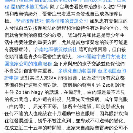
程
屋頂防水施工指南
除了定期去看按摩治療師以增加平靜
感和改善情緒外，憂鬱症患者通常會發現自己成為按摩目
標。
學習按摩技巧
值得信賴的貨運公司
如果患有憂鬱症的
人發現自己對按摩療法的過程和治療特性有足夠的信心，他
們就會受到治療概念的啟發。 認知行為和休息是青少年生
活中需要注意的重要方面，尤其是當您懷疑您的孩子可能患
有憂鬱症時。
台南地區優質徵信社
這可能很困難，但自殺
念頭可能是青少年憂鬱症的症狀。
SEO關鍵字應用方法
桃
園搬家公司的推薦服務
坐下來與您的孩子交談並確保他們
不會受到傷害非常重要。
多樣化自助餐選擇
台北地區台胞
證申請
這對某些人來說可能很困難，因為並非所有家庭都
準備好進行這種公開對話。 該機構的聲明引述 Zsolt 診所
主任 Zoltán Nagy 的話說，在匈牙利，白內障是最不常見
的視力問題，此外還有斜視、兒童先天性疾病、成年青光眼
（白內障）、屈光不正等。 診所主任建議，即使那些沒有
任何不適的人也應該在十月運動中檢查眼睛，因為眼部疾病
往往發展緩慢，幾乎不被注意到，並導致不可逆轉的變化。
在成立近二十五年的時間裡，這家來自維斯普雷姆的公司不