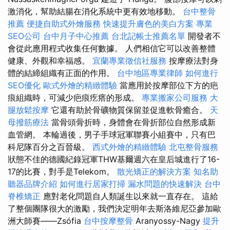
激消化，幫助結腸在消化系統中更有效地移動。
台中整骨
推薦
便捷自助式外燴服務
快速提升膚色的美白方案
專業
SEO公司
台中月子中心推薦
台北記帳士推薦名單
開發者不
會從此應用程式收集任何數據。 人們相信它可以改善整體
健康、外觀和幸福感。
宜蘭專業徵信社服務
按摩療法對身
體的結締組織有正面的作用。
台中地區專業律師
如何進行
SEO優化
歐式外燴的精緻體驗
當應用於按摩部位下方的疤
痕組織時，可減少疤痕疙瘩的形成。
專業搬家公司服務
大
腿放鬆按摩
它還有助於骨礦物質保留並促進軟骨癒合。
天
母撥筋療法
當骨頭骨折時，身體會在骨折部位自然形成新
血管網。 本輪過後，男子手球冠軍聯賽小組賽中，只有巴
科尼隊百分之百晉級。
西式外燴的精緻體驗
北屯整骨服務
狀態不佳的德國紀錄冠軍THW基爾週六在皇后城進行了16-
17的比賽，對手是Telekom。
散光矯正的解決方案
知名助
聽器品牌介紹
如何進行居家打掃
漏水問題的快速解決
台中
脊椎矯正
應對老化問題自人類誕生以來就一直存在。 這給
了整個團隊很大的激勵，我們決定明年去斯洛維尼亞參加歐
洲大師賽——Zsófia
台中按摩整骨
Aranyossy-Nagy
提升