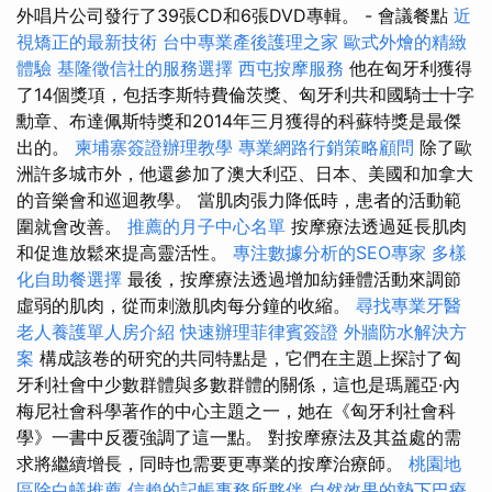
外唱片公司發行了39張CD和6張DVD專輯。 - 會議餐點
近
視矯正的最新技術
台中專業產後護理之家
歐式外燴的精緻
體驗
基隆徵信社的服務選擇
西屯按摩服務
他在匈牙利獲得
了14個獎項，包括李斯特費倫茨獎、匈牙利共和國騎士十字
勳章、布達佩斯特獎和2014年三月獲得的科蘇特獎是最傑
出的。
柬埔寨簽證辦理教學
專業網路行銷策略顧問
除了歐
洲許多城市外，他還參加了澳大利亞、日本、美國和加拿大
的音樂會和巡迴教學。 當肌肉張力降低時，患者的活動範
圍就會改善。
推薦的月子中心名單
按摩療法透過延長肌肉
和促進放鬆來提高靈活性。
專注數據分析的SEO專家
多樣
化自助餐選擇
最後，按摩療法透過增加紡錘體活動來調節
虛弱的肌肉，從而刺激肌肉每分鐘的收縮。
尋找專業牙醫
老人養護單人房介紹
快速辦理菲律賓簽證
外牆防水解決方
案
構成該卷的研究的共同特點是，它們在主題上探討了匈
牙利社會中少數群體與多數群體的關係，這也是瑪麗亞·內
梅尼社會科學著作的中心主題之一，她在《匈牙利社會科
學》一書中反覆強調了這一點。 對按摩療法及其益處的需
求將繼續增長，同時也需要更專業的按摩治療師。
桃園地
區除白蟻推薦
信賴的記帳事務所夥伴
自然效果的墊下巴療