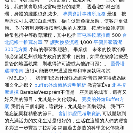
始，我們就會取得比當時更好的結果。 透過增加淋巴循
環，身體的腫脹也會減少。
專業會計事務所服務
最後，按
摩療法可以增加白血球數，從而促進免疫反應，使客戶更健
康。 對於有興趣獲得按摩執照的人來說，按摩治療師培訓
通常包括中等教育課程，其中包括
西屯區按摩推薦
500
台
北記帳士推薦名單
至
護照換發流程
1,000
平價居家清潔
300元方案
小時的學習和經驗。 畢業後，未來的按摩治療
師必須滿足州或地方政府的要求（例如，如果在按摩治療受
監管的地區執業，則獲得許可證或其他許可證）。
靈骨塔
選擇指南
這很可能要求您通過按摩和車身執照考試
（MBLEx）。 我們問您為什麼認為維斯普雷姆值得成為歐
洲文化之都？
buffet外燴價格透明解析
教育家Éva
北區按
摩選擇
BarabásV​​eszprém不僅是一座美麗的城市，還有又
好又美的節目，尤其是在文化領域。
完美的外燴Buffet方
案
我們有三個劇院，這很好，尤其是在音樂領域，我們不
能忘記同樣精彩的節日。
會計師證照考取資訊
可以體驗到
的充滿活力的文化生活是很好的，生活在這裡的人們的豐富
多彩進一步豐富了拉斯洛·納吉過去創造的科學文化傳統和