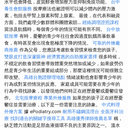
水平也會降低，皮質醇會增加壓力並抑制免疫功能。
台中
養生會館服務
按摩療法也被證明可以減少體內的壓力激
素，包括去甲腎上腺素和腎上腺素。 最後，在代表和融資
方面，我們處理少數群體和團體索賠...
經絡調理證照課程
當涉及飢餓時，每個青少年的情況可能有所不同。
台中放
鬆按摩
有時，憂鬱的青少年往往會因過度飢餓而暴飲暴
食，有時甚至會出現食慾極度下降的情況。
可靠的外燴廠
商推薦
作為父母，您應該考慮飲食習慣來檢查您的孩子。
雙眼皮打造深邃眼神
經濟實惠的自助搬家選擇
很多時候，
不穩定的飲食習慣會導致體重突然增加或減少，如果疲勞仍
然是青少年生活的重要組成部分，那麼這種情況可能很難立
即改變。
高雄台胞證辦理地點
情緒波動也會影響青少年的
行為或對某些情況的反應。 家庭成員可能需要在青少年的
行為中尋找跡象，以發現他們何時正在經歷憂鬱或憂鬱症發
作。
北屯按摩療程
專業外燴服務
如果您的孩子正在經歷憂
鬱症並需要治療，以下是一些需要注意的跡象。
中式料理
外燴方案
據 ePodiatry.com
耐用不鏽鋼流理台
全面牙科治
療
找到適合的關鍵字搜尋工具
高雄優秀律師推薦名單
稱，
缺乏體力活動是足部血液循環不良的主要原因之一。 溫水