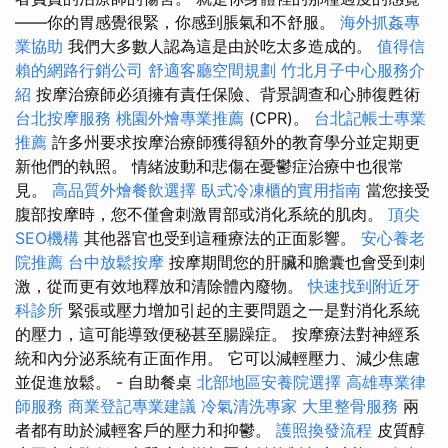
——你的胃感覺很緊，你感到脹氣和不舒服。
海外抓姦專
業協助
我們大多數人認為這是由於吃太多造成的。
值得信
賴的網路行銷公司
舒適客廳空間規劃
竹北月子中心服務介
紹
按摩治療師必須擁有責任保險、背景調查和心肺復甦術
台北按摩服務
桃園外燴專業推薦
(CPR)。
台北記帳士專業
推薦
許多州要求按摩治療師獲得額外的教育學分並定期更
新他們的執照。 情緒波動和悲傷在憂鬱症治療中也很常
見。
高品質外燴餐飲選擇
臥式冷凍櫃的實用指南
當您接受
腹部按摩時，您不僅會刺激胃部或消化系統的肌肉。
頂尖
SEO機構
其他器官也受到這種療法的正面影響。
安心養老
院推薦
台中放鬆按摩
按摩期間您的肝臟和膽囊也會受到刺
激，從而更有效地釋放和清除體內廢物。
快速找到附近牙
科診所
緊張或壓力增加引起的主要問題之一是對消化系統
的壓力，這可能導致便秘甚至腸躁症。 按摩療法對神經系
統和內分泌系統有正面作用。 它可以減輕壓力、減少焦慮
並促進放鬆。 - 自助餐桌
北部地區安養院選擇
高雄專業律
師服務
商業登記專業建議
冷氣清洗專家
大里整骨服務
兩
者都有助於減輕客戶的壓力和抑鬱。
護照換發流程
皮質醇