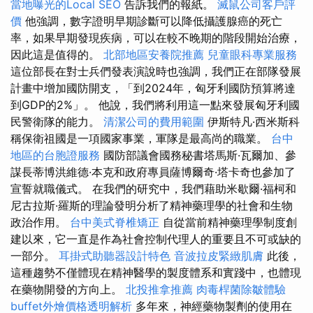
當地曝光的Local SEO
告訴我們的報紙。
滅鼠公司客戶評
價
他強調，數字證明早期診斷可以降低攝護腺癌的死亡
率，如果早期發現疾病，可以在較不晚期的階段開始治療，
因此這是值得的。
北部地區安養院推薦
兒童眼科專業服務
這位部長在對士兵們發表演說時也強調，我們正在部隊發展
計畫中增加國防開支，「到2024年，匈牙利國防預算將達
到GDP的2%」。 他說，我們將利用這一點來發展匈牙利國
民警衛隊的能力。
清潔公司的費用範圍
伊斯特凡·西米斯科
稱保衛祖國是一項國家事業，軍隊是最高尚的職業。
台中
地區的台胞證服務
國防部議會國務秘書塔馬斯·瓦爾加、參
謀長蒂博洪維德·本克和政府專員薩博爾奇·塔卡奇也參加了
宣誓就職儀式。 在我們的研究中，我們藉助米歇爾·福柯和
尼古拉斯·羅斯的理論發明分析了精神藥理學的社會和生物
政治作用。
台中美式脊椎矯正
自從當前精神藥理學制度創
建以來，它一直是作為社會控制代理人的重要且不可或缺的
一部分。
耳掛式助聽器設計特色
音波拉皮緊緻肌膚
此後，
這種趨勢不僅體現在精神醫學的製度體系和實踐中，也體現
在藥物開發的方向上。
北投推拿推薦
肉毒桿菌除皺體驗
buffet外燴價格透明解析
多年來，神經藥物製劑的使用在