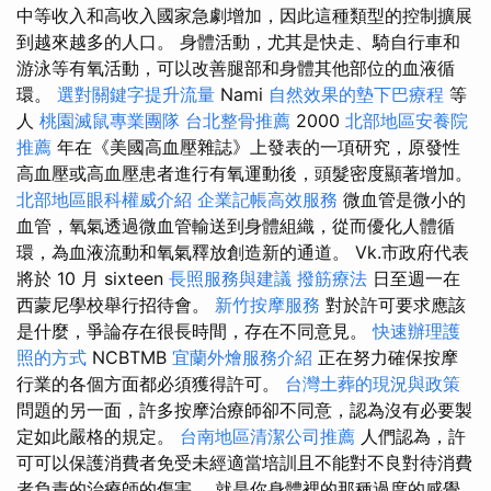
中等收入和高收入國家急劇增加，因此這種類型的控制擴展
到越來越多的人口。 身體活動，尤其是快走、騎自行車和
游泳等有氧活動，可以改善腿部和身體其他部位的血液循
環。
選對關鍵字提升流量
Nami
自然效果的墊下巴療程
等
人
桃園滅鼠專業團隊
台北整骨推薦
2000
北部地區安養院
推薦
年在《美國高血壓雜誌》上發表的一項研究，原發性
高血壓或高血壓患者進行有氧運動後，頭髮密度顯著增加。
北部地區眼科權威介紹
企業記帳高效服務
微血管是微小的
血管，氧氣透過微血管輸送到身體組織，從而優化人體循
環，為血液流動和氧氣釋放創造新的通道。 Vk.市政府代表
將於 10 月 sixteen
長照服務與建議
撥筋療法
日至週一在
西蒙尼學校舉行招待會。
新竹按摩服務
對於許可要求應該
是什麼，爭論存在很長時間，存在不同意見。
快速辦理護
照的方式
NCBTMB
宜蘭外燴服務介紹
正在努力確保按摩
行業的各個方面都必須獲得許可。
台灣土葬的現況與政策
問題的另一面，許多按摩治療師卻不同意，認為沒有必要製
定如此嚴格的規定。
台南地區清潔公司推薦
人們認為，許
可可以保護消費者免受未經適當培訓且不能對不良對待消費
者負責的治療師的傷害。 就是你身體裡的那種過度的感覺