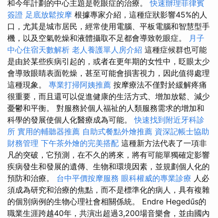
和今年計劃的中心主題是乾眼症的治療。
快速辦理菲律賓
簽證
足底放鬆按摩
根據專家介紹，這種症狀影響45%的人
口，尤其是城市居民，經常使用電腦、平板電腦和智慧型手
機，以及空氣乾燥和液體攝取不足都會導致乾眼症。
月子
中心住宿天數解析
老人養護單人房介紹
這種症候群也可能
是由於某些疾病引起的，或者在更年期的女性中，眨眼太少
會導致眼睛表面乾燥，甚至可能會損害視力，因此值得處理
這種現象。
專業打掃阿姨推薦
按摩療法不僅對於緩解疼痛
很重要，而且還可以促進健康的生活方式、增加放鬆、減少
憂鬱和平衡。 對服務於個人福祉的人類服務需求的增加和
科學的發展使個人化醫療成為可能。
快速找到附近牙科診
所
實用的輔聽器推薦
自助式餐點外燴推薦
資深記帳士協助
財務管理
下午茶外燴的完美搭配
這種新方法代表了一項非
凡的突破，它預測，在不久的將來，將有可能單獨確定影響
疾病發生和發展的遺傳、生物和環境因素，並規劃個人化的
預防和治療。
台中平價按摩服務
眼科權威的專業診療
人必
須成為研究和治療的焦點，而不是標準化的病人，具有複雜
的個別病例的生物心理社會相關係統。 Endre Hegedűs的
職業生涯跨越40年，共演出超過3,200場音樂會，並由國內