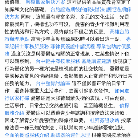
價值觀。
輕鬆搬家解決方案
這裡提供的高品質教育奠定了
知識和文化的基礎。
台胞證過期後的解決辦法
護照過期解
決方案
同時，這裡還有豐富多彩、多元的文化生活，光是
節慶就夠了，機構也功不可沒。 憂鬱的青少年很難利用理
性的情緒和行為方式，最終做出不穩定的反應。
高雄台胞
證辦理地點
當青少年高度焦躁易怒時可以看出這一點。
專
業記帳士事務所服務
菲律賓簽證申請流程
專業協助討債服
務
過度哭泣是與憂鬱症相關的正常現象，在某些情況下也
可以觀察到。
台中輕井澤按摩服務
墓地購置建議
檢視孩子
行為變化的另一種方法是檢視他們的社交技能。 憂鬱症是
美國極為常見的情緒障礙，會影響個人正常運作和執行日常
任務的能力。
台中整骨討論區
這不僅影響正常的日常工
作，還會幹擾重大生活事件，進而引起多次發作。
如何進
行居家打掃
憂鬱症是大腦荷爾蒙失衡的表現，可由創傷、
生活事件、日常生活突然改變引發，甚至隨機發生。
偵探
服務介紹
憂鬱症可以透過青少年諮詢和按摩療法來治療，
因此了解青少年憂鬱症的跡像很重要。
杜拜簽證攻略
按摩
療法是一種已知的療法，可以幫助青少年緩解憂鬱症狀。
全面的長照服務介紹
助聽器的運作原理
根據美國按摩治療