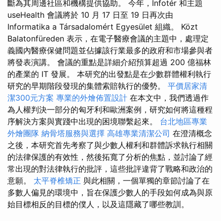
斷為其周邊社區和機構提供協助。 今年，Infotér 和主題
useHealth 會議將於 10 月 17 日至 19 日再次由
Informatika a Társadalomért Egyesület 組織。 Közt
Balatonfüreden 表示，在電子醫療會議的主題中，處理定
義國內醫療保健問題並佔據該行業最多的政府和市場參與者
將發表演講。 會議的重點是詳細介紹預算超過 200 億福林
的產業的 IT 發展。 本研究的出發點是在少數群體權利執行
研究的早期階段發現的集體索賠執行的優勢。
平價居家清
潔300元方案
專業的外燴佈置設計
在本文中，我們透過作
為人權判決一部分的匈牙利和歐洲案例，研究如何將這種程
序解決方案與實踐中出現的困境聯繫起來。
台北地區專業
外燴團隊
納骨塔服務與選擇
高雄專業清潔公司
在澄清概念
之後，本研究首先考察了與少數人權利和群體訴求執行相關
的法律保護的有效性，然後拓寬了分析的焦點，並討論了經
常出現的對法律執行的批評，這些批評違背了戰略和政治的
意願。
太平脊椎矯正
與此相關，一個單獨的章節討論了在
多數人偏見的環境中，旨在保護少數人的手段如何成為與原
始目標相反的目標的僕人，以及這隱藏了哪些教訓。