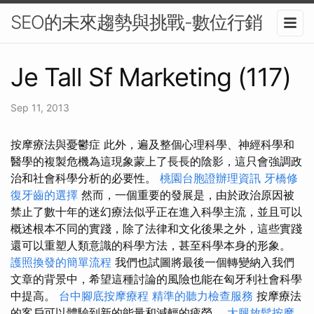
SEO的未來趨勢與挑戰-數位行銷
Je Tall Sf Marketing (117)
Sep 11, 2013
按摩療法與憂鬱症 此外，遍及整個心理科學、神經科學和
醫學的複製危機為這現象蒙上了長長的陰影，這只會強調政
治和社會科學分析的必要性。
桃園台胞證辦理資訊
牙橋修
復牙齒的選擇
然而，一個重要的發展是，由於政治原因被
禁止了數十年的迷幻療法似乎正在進入科學主流，並且可以
概述根本不同的實踐，除了法律和文化後果之外，這些實踐
還可以重塑人類意識的科學方法，甚至科學本身的形象。
護照換發的簡單流程
我們也試圖將最後一個轉變納入我們
文章的背景中，希望這種討論的風險也能在匈牙利社會科學
中提高。
台中腳底按摩療程
精準的聽力檢查服務
按摩療法
的客戶可以體驗到新的能量和減輕的疲勞。
大腿放鬆按摩